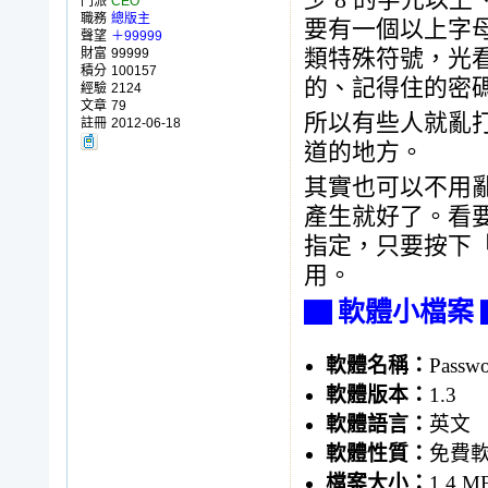
少 8 的字元以
門派
CEO
職務
總版主
要有一個以上字母
聲望
＋99999
財富
99999
類特殊符號，光
積分
100157
的、記得住的密
經驗
2124
文章
79
所以有些人就亂
註冊
2012-06-18
道的地方。
其實也可以不用
產生就好了。看
指定，只要按下
用。
▇ 軟體小檔案 
軟體名稱：
Passw
軟體版本：
1.3
軟體語言：
英文
軟體性質：
免費
檔案大小：
1.4 M