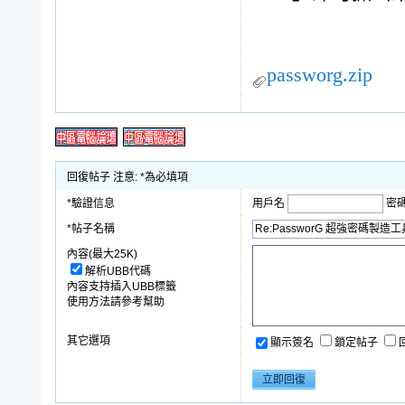
passworg.zip
回復帖子 注意: *為必填項
*驗證信息
用戶名
密
*帖子名稱
內容(最大25K)
解析UBB代碼
內容支持插入UBB標籤
使用方法請參考幫助
其它選項
顯示簽名
鎖定帖子