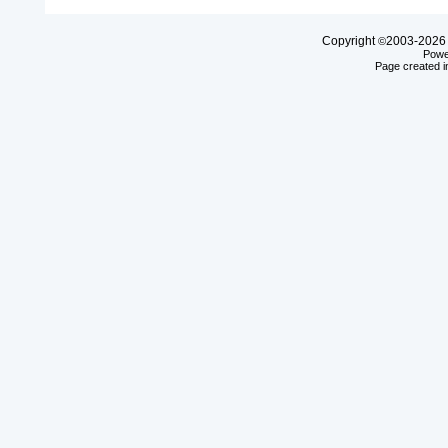
Copyright
2003-20
©
Powe
Page created i