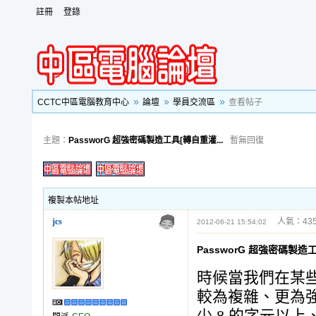
註冊
登錄
CCTC中區電腦教育中心
論壇
學員交流區
查看帖子
主題：
PassworG 超強密碼製造工具[轉自重灌...
暫無回復
複製本帖地址
jcs
人氣：435
2012-06-21 15:54:02
PassworG 超強密碼製造
時候當我們在某
較為複雜、更為