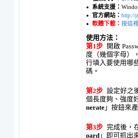
系統支援：
Windo
官方網站：
http:/
軟體下載：
按這
使用方法：
第1步
開啟 Pas
度（幾個字母）
行填入要使用哪
碼。
第2步
設定好之
個長度夠、強度
nerate
」按鈕來
第3步
完成後，在
oard
」即可抓出