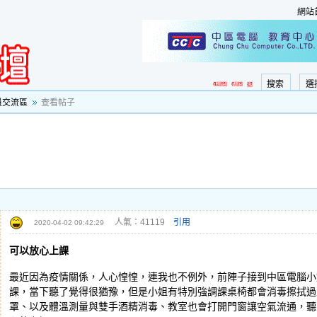
網站
搜索
選
員交流區
查看帖子
人氣：41119
引用
2020-04-02 09:42:29
可以放心上課
最近因為疫情關係，人心惶惶，連我也不例外，前陣子接到中區電腦小
課，當下聽了覺得很猶豫，但是小姐有特別強調課桌椅都會消毒擦拭過
罩、以及體溫測量與雙手酒精消毒、教室也會打開門窗讓空氣流通，聽