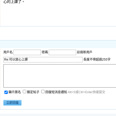
心的上課了。
用戶名
密碼
註冊新用戶
長度不得超過255字
顯示簽名
鎖定帖子
回復短消息通知
Alt+S或Ctrl+Enter快速提交