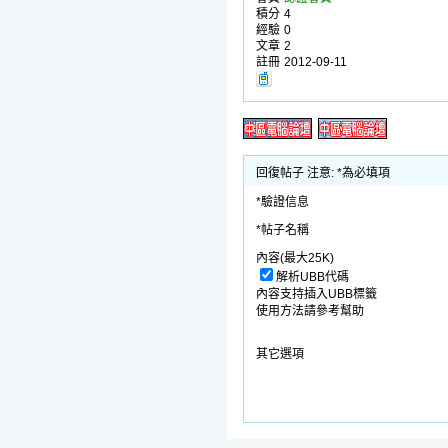
積分
4
經驗
0
文章
2
註冊
2012-09-11
回復帖子 注意: *為必填項
*驗證信息
*帖子名稱
內容(最大25K)
解析UBB代碼
內容支持插入UBB標籤
使用方法請參考幫助
其它選項