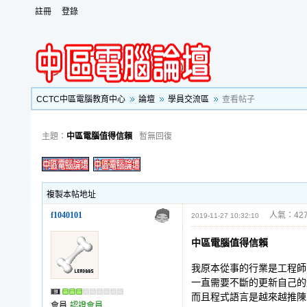
註冊
登錄
CCTC中區電腦教育中心
論壇
學員交流區
查看帖子
主題：
中區電腦值得信賴
暫無回復
複製本帖地址
f1040101
人氣：427
2019-11-27 10:32:10
中區電腦值得信賴
我原本從事的行業是工程師
一直需要不斷的更新自己的
而且程式語言是越來越推陳
會員
認證會員