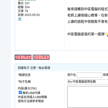
積分
157
經驗
354
後來接觸到中區電腦的程式
文章
79
註冊
2015-05-01
老師上課很細心教導，在新
上課的過程中很輕鬆不會有
中區電腦是我的第一選擇!
回復帖子 注意: *為必填項
*驗證信息
用戶名
密
*帖子名稱
內容(最大25K)
解析UBB代碼
內容支持插入UBB標籤
使用方法請參考幫助