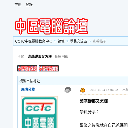
註冊
登錄
CCTC中區電腦教育中心
論壇
學員交流區
查看帖子
主題：
沒基礎那又怎樣
暫無回復
複製本帖地址
鹿港分校
人氣
2019-11-04 16:04:22
沒基礎那又怎樣
學員分享：
畢業之後我就在自己爸媽開