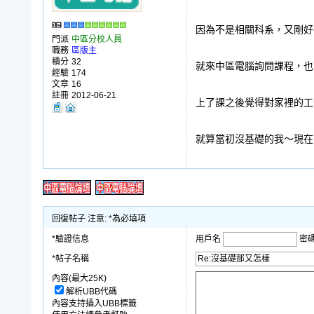
因為不是相關科系，又剛好
門派
中區分校人員
職務
區版主
積分
32
就來中區電腦詢問課程，也
經驗
174
文章
16
註冊
2012-06-21
上了課之後覺得對家裡的工
就算當初沒基礎的我～現在
回復帖子 注意: *為必填項
*驗證信息
用戶名
密
*帖子名稱
內容(最大25K)
解析UBB代碼
內容支持插入UBB標籤