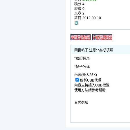
積分
4
經驗
0
文章
2
註冊
2012-09-10
回復帖子 注意: *為必填項
*驗證信息
*帖子名稱
內容(最大25K)
解析UBB代碼
內容支持插入UBB標籤
使用方法請參考幫助
其它選項