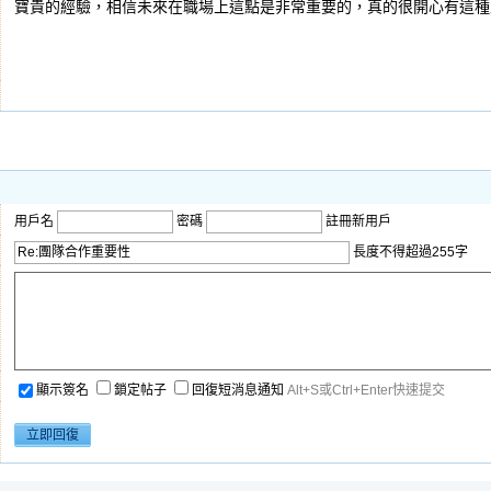
寶貴的經驗，相信未來在職場上這點是非常重要的，真的很開心有這種
用戶名
密碼
註冊新用戶
長度不得超過255字
顯示簽名
鎖定帖子
回復短消息通知
Alt+S或Ctrl+Enter快速提交