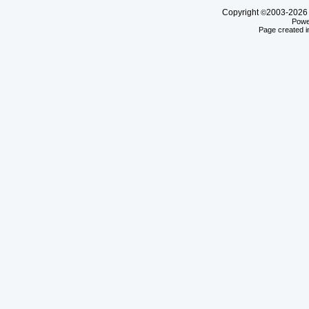
Copyright
2003-20
©
Powe
Page created i