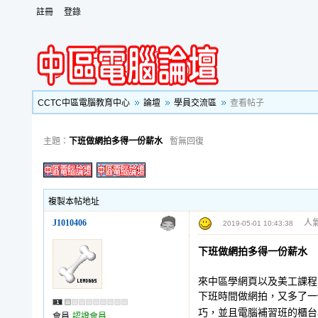
註冊
登錄
CCTC中區電腦教育中心
論壇
學員交流區
查看帖子
主題：
下班做網拍多得一份薪水
暫無回復
複製本帖地址
J1010406
人氣
2019-05-01 10:43:38
下班做網拍多得一份薪水
來中區學網頁以及美工課程
下班時間做網拍，又多了一
巧，並且電腦補習班的櫃台
會員
認證會員