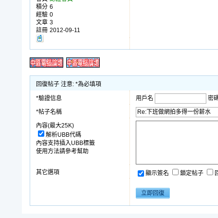
積分
6
經驗
0
文章
3
註冊
2012-09-11
回復帖子 注意: *為必填項
*驗證信息
用戶名
密
*帖子名稱
內容(最大25K)
解析UBB代碼
內容支持插入UBB標籤
使用方法請參考幫助
其它選項
顯示簽名
鎖定帖子