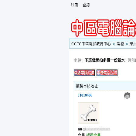
註冊
登錄
CCTC中區電腦教育中心
論壇
學
主題：
下班做網拍多得一份薪水
暫無
複製本帖地址
J1010406
會員
認證會員