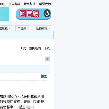
首頁
加入收藏
使用幫助
聯繫我們
擇風格
工具箱
論壇導航
上篇
返回版面
下篇
1
樓主
層應用技巧，現在的我都利用
教授我們實務上會應用到的技
員們移車，~感恩~
。