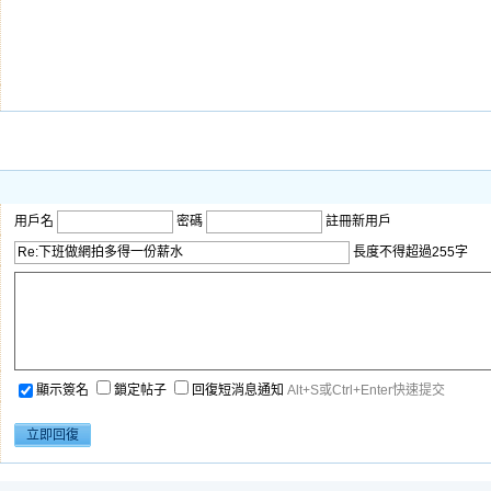
用戶名
密碼
註冊新用戶
長度不得超過255字
顯示簽名
鎖定帖子
回復短消息通知
Alt+S或Ctrl+Enter快速提交