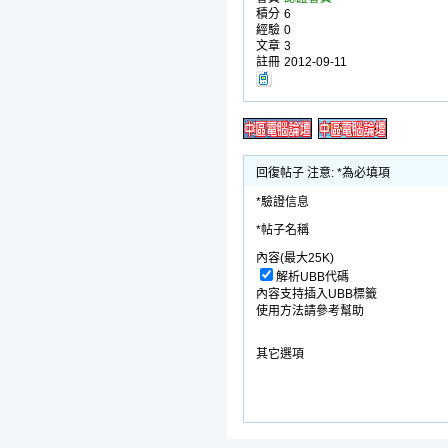
積分
6
經驗
0
文章
3
註冊
2012-09-11
回復帖子 注意: *為必填項
*驗證信息
*帖子名稱
內容(最大25K)
解析UBB代碼
內容支持插入UBB標籤
使用方法請參考幫助
其它選項