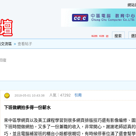
網站
搜索
選
員交流區
查看帖子
回復
人氣：47292
引用
2019-05-01 10:43:38
下班做網拍多得一份薪水
來中區學網頁以及美工課程學習到很多網頁排版技巧還有影像編修、圖
下班時間做網拍，又多了一份兼職的收入，非常開心。謝謝老師認真的
巧，並且電腦補習班的櫃台小姐都很親切，有時候停車位滿了還會幫學