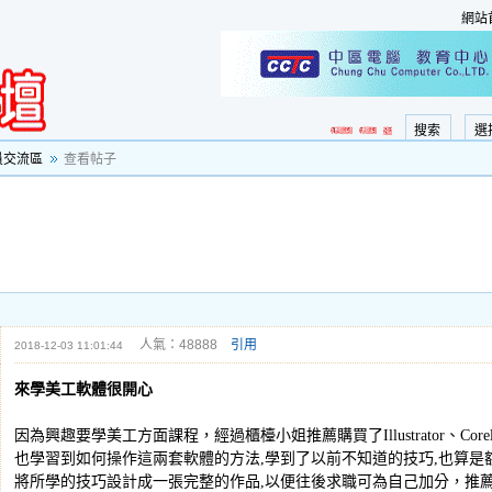
網站
搜索
選
員交流區
查看帖子
人氣：48888
引用
2018-12-03 11:01:44
來學美工軟體很開心
因為興趣要學美工方面課程，經過櫃檯小姐推薦購買了Illustrator、CorelD
也學習到如何操作這兩套軟體的方法,學到了以前不知道的技巧,也算是
將所學的技巧設計成一張完整的作品,以便往後求職可為自己加分，推