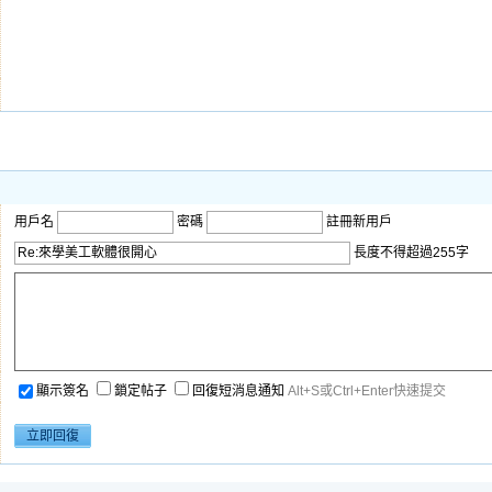
用戶名
密碼
註冊新用戶
長度不得超過255字
顯示簽名
鎖定帖子
回復短消息通知
Alt+S或Ctrl+Enter快速提交