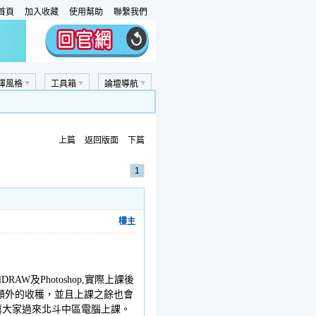
首頁
加入收藏
使用幫助
聯繫我們
擇風格
工具箱
論壇導航
上篇
返回版面
下篇
1
樓主
RAW及Photoshop,實際上課後
額外的收穫，並且上課之餘也會
薦大家過來北斗中區電腦上課。