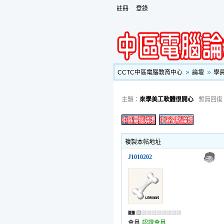
註冊
登錄
CCTC中區電腦教育中心
論壇
學
主題：
來學美工軟體很開心
暫無回復
複製本帖地址
J1010202
會員
認證會員