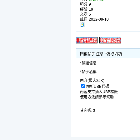
積分
9
經驗
19
文章
5
註冊
2012-09-10
回復帖子 注意: *為必填項
*驗證信息
*帖子名稱
內容(最大25K)
解析UBB代碼
內容支持插入UBB標籤
使用方法請參考幫助
其它選項