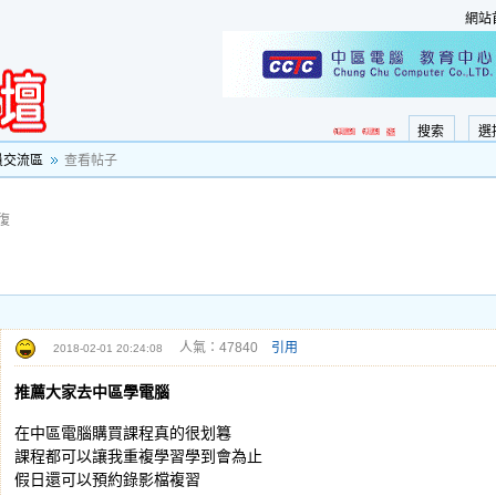
網站
搜索
選
員交流區
查看帖子
復
人氣：47840
引用
2018-02-01 20:24:08
推薦大家去中區學電腦
在中區電腦購買課程真的很划篹
課程都可以讓我重複學習學到會為止
假日還可以預約錄影檔複習