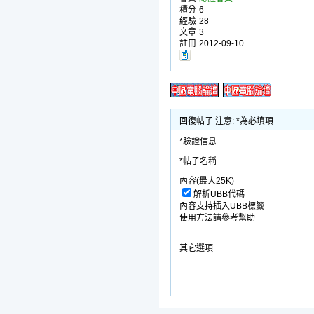
積分
6
經驗
28
文章
3
註冊
2012-09-10
回復帖子 注意: *為必填項
*驗證信息
*帖子名稱
內容(最大25K)
解析UBB代碼
內容支持插入UBB標籤
使用方法請參考幫助
其它選項