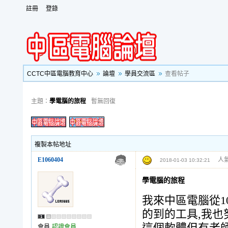
註冊
登錄
CCTC中區電腦教育中心
論壇
學員交流區
查看帖子
主題：
學電腦的旅程
暫無回復
複製本帖地址
E1060404
人氣
2018-01-03 10:32:21
學電腦的旅程
我來中區電腦從1
的到的工具,我也努
會員
認證會員