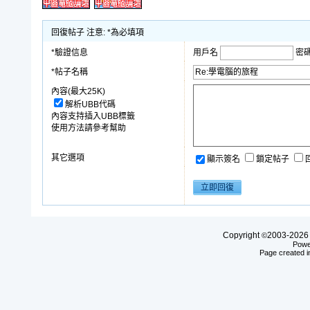
回復帖子 注意: *為必填項
*驗證信息
用戶名
密
*帖子名稱
內容(最大25K)
解析UBB代碼
內容支持插入UBB標籤
使用方法請參考幫助
其它選項
顯示簽名
鎖定帖子
Copyright
2003-20
©
Powe
Page created i