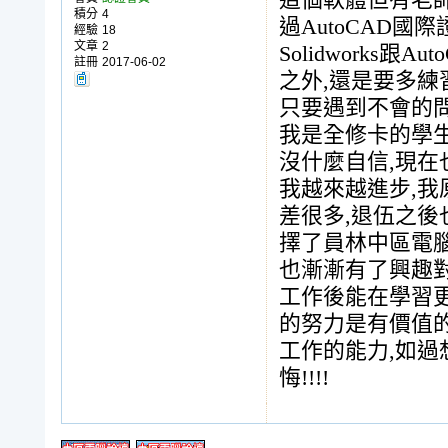
這個軟體但有老
積分
4
過AutoCAD國際
經驗
18
文章
2
Solidworks
註冊
2017-06-02
之外,還是要多練
只要遇到不會的問
我是全修卡的學生
沒什麼自信,現在
我越來越進步,我
差很多,退伍之後
擇了員林中區電腦
也漸漸有了興趣
工作後能在學習更
的努力是有價值的
工作的能力,如過
悔!!!!