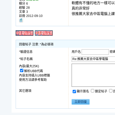
軟體有不懂的地方一樣可以
積分
6
經驗
28
真的非常好
文章
3
很推薦大家去中區電腦上課
註冊
2012-09-10
回復帖子 注意: *為必填項
*驗證信息
用戶名
密
*帖子名稱
內容(最大25K)
解析UBB代碼
內容支持插入UBB標籤
使用方法請參考幫助
其它選項
顯示簽名
鎖定帖子