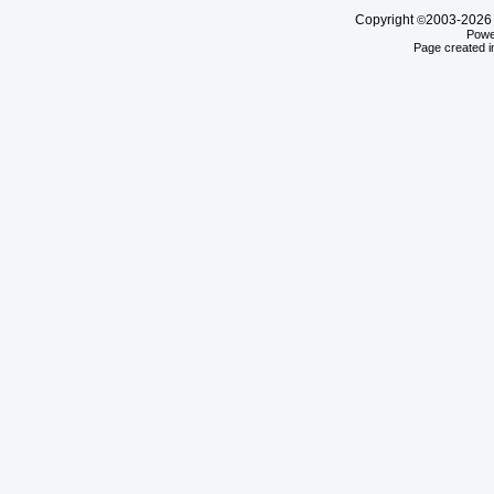
Copyright
2003-20
©
Powe
Page created i