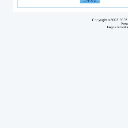
Copyright
2003-20
©
Powe
Page created i