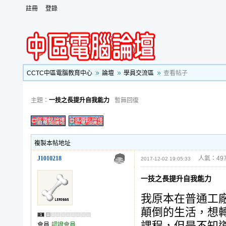
註冊
登錄
CCTC中區電腦教育中心
論壇
學員交流區
查看帖子
主題：
一技之長提升自我能力
暫無回復
複製本帖地址
J1010218
人氣：497
2017-12-02 19:05:33
一技之長提升自我能力
我原本在普通工
顛倒的生活，想
會員
認證會員