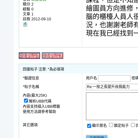
課程，但是不知
積分
2
繪圖員方向進修
經驗
0
文章
1
腦的櫃檯人員人
註冊
2012-09-10
況，也謝謝老師
現在我已經找到
回復帖子 注意: *為必填項
*驗證信息
用戶名
密
*帖子名稱
內容(最大25K)
解析UBB代碼
內容支持插入UBB標籤
使用方法請參考幫助
其它選項
顯示簽名
鎖定帖子