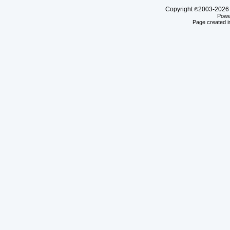
Copyright
2003-20
©
Powe
Page created i