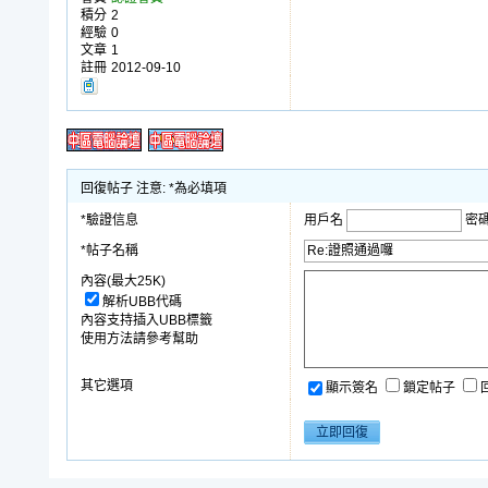
積分
2
經驗
0
文章
1
註冊
2012-09-10
回復帖子 注意: *為必填項
*驗證信息
用戶名
密
*帖子名稱
內容(最大25K)
解析UBB代碼
內容支持插入UBB標籤
使用方法請參考幫助
其它選項
顯示簽名
鎖定帖子