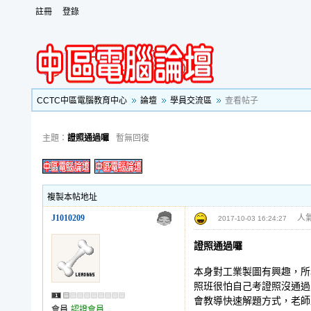
註冊
登錄
CCTC中區電腦教育中心
論壇
學員交流區
查看帖子
主題：
證照通過囉
暫無回復
複製本帖地址
J1010209
人氣
2017-10-03 16:24:27
證照通過囉
本身對工業製圖有興趣，所
照班很怕自己考證照沒通過
會教導快速解題方式，老師
會員
認證會員