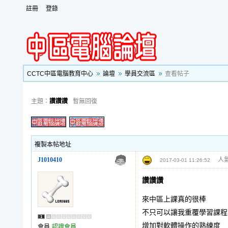
註冊
登錄
CCTC中區電腦教育中心
論壇
學員交流區
查看帖子
主題：
讚讚讚
暫無回復
複製本帖地址
J1010410
人氣
2017-03-01 11:26:52
讚讚讚
來中區上課真的很棒
不只可以讓我重覆學習課程
增加對軟體操作的熟練度
會員
認證會員