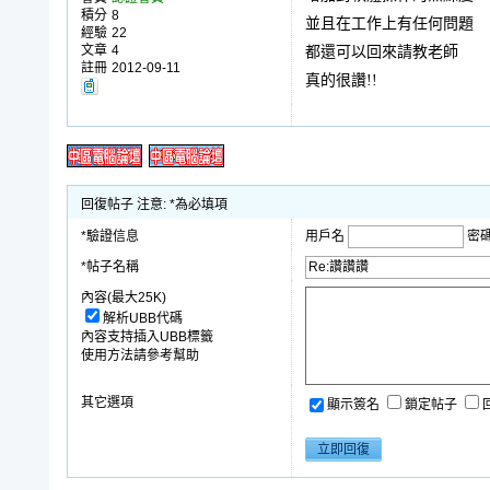
積分
8
並且在工作上有任何問題
經驗
22
文章
4
都還可以回來請教老師
註冊
2012-09-11
真的很讚!!
回復帖子 注意: *為必填項
*驗證信息
用戶名
密
*帖子名稱
內容(最大25K)
解析UBB代碼
內容支持插入UBB標籤
使用方法請參考幫助
其它選項
顯示簽名
鎖定帖子