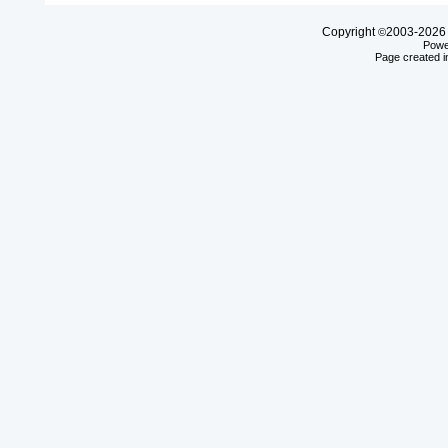
Copyright
2003-20
©
Powe
Page created i