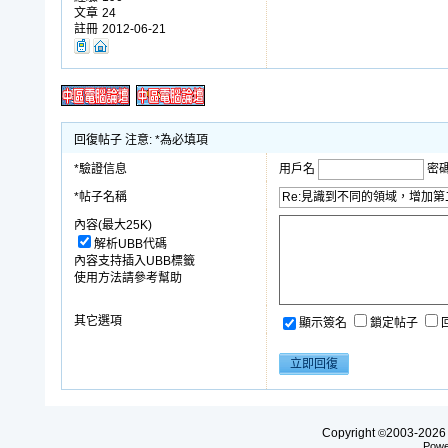
文章
24
註冊
2012-06-21
回復帖子 注意: *為必填項
*驗證信息
用戶名
密
*帖子名稱
內容(最大25K)
解析UBB代碼
內容支持插入UBB標籤
使用方法請參考幫助
其它選項
顯示簽名
鎖定帖子
Copyright
2003-20
©
Powe