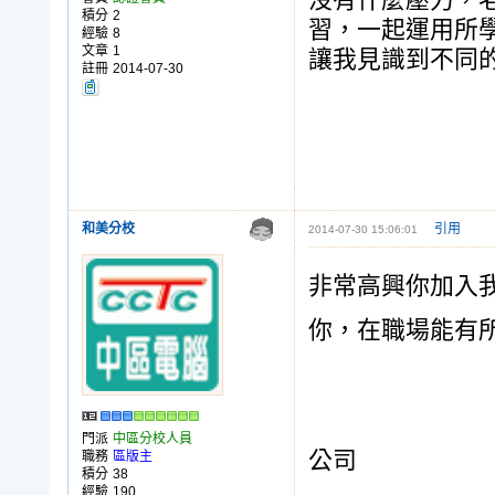
沒有什麼壓力，
積分
2
習，一起運用所
經驗
8
文章
1
讓我見識到不同
註冊
2014-07-30
曾
和美分校
引用
2014-07-30 15:06:01
非常高興你加入
你，在職場能有
中區
門派
中區分校人員
公司
職務
區版主
積分
38
經驗
190