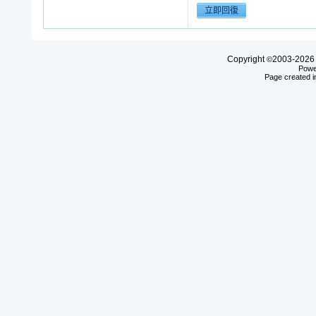
Copyright
2003-20
©
Powe
Page created i