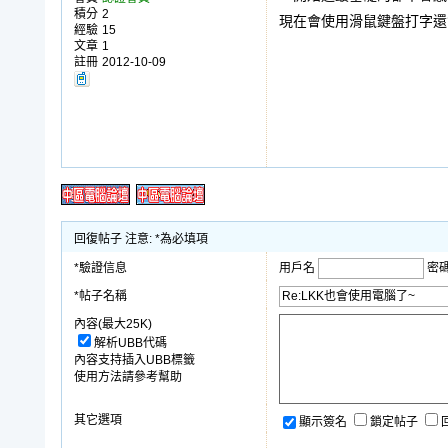
積分
2
現在會使用滑鼠鍵盤打字還
經驗
15
文章
1
註冊
2012-10-09
回復帖子 注意: *為必填項
*驗證信息
用戶名
密
*帖子名稱
內容(最大25K)
解析UBB代碼
內容支持插入UBB標籤
使用方法請參考幫助
其它選項
顯示簽名
鎖定帖子