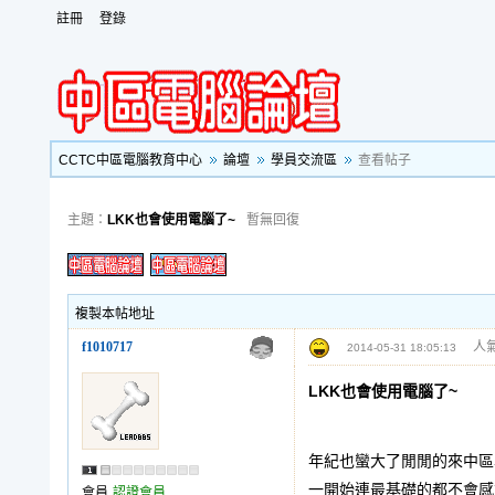
註冊
登錄
CCTC中區電腦教育中心
論壇
學員交流區
查看帖子
主題：
LKK也會使用電腦了~
暫無回復
複製本帖地址
f1010717
人氣
2014-05-31 18:05:13
LKK也會使用電腦了~
年紀也蠻大了閒閒的來中區
一開始連最基礎的都不會感
會員
認證會員