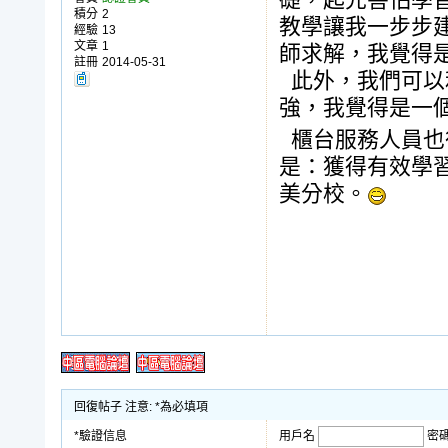
礎，起先害怕學
積分
2
教學讓我一步步
經驗
13
文章
1
師求解，我覺得
註冊
2014-05-31
此外，我們可以
強，我覺得是一
櫃台服務人員也
是：獲得有效學習
美分校。
回復帖子 注意: *為必填項
*驗證信息
用戶名
密