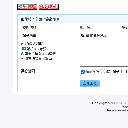
回復帖子 注意: *為必填項
*驗證信息
用戶名
密
*帖子名稱
內容(最大25K)
解析UBB代碼
內容支持插入UBB標籤
使用方法請參考幫助
其它選項
顯示簽名
鎖定帖子
Copyright
2003-20
©
Powe
Page created i