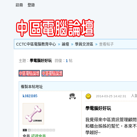
註冊
登錄
CCTC中區電腦教育中心
論壇
學員交流區
查看帖子
主題：
學電腦好好玩
回復：
1
帖
複製本帖地址
k1021105
人氣
2014-03-25 14:42:31
學電腦好好玩
我覺得來中區資訊管理顧問
和櫃台姊姊的幫忙，本來不
學越好~
會員
認證會員