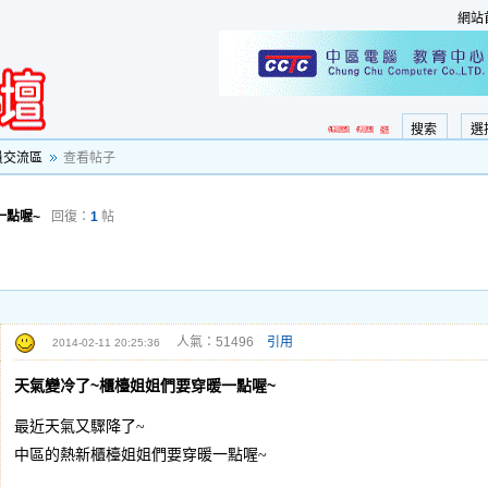
網站
搜索
選
員交流區
查看帖子
一點喔~
回復：
1
帖
人氣：51496
引用
2014-02-11 20:25:36
天氣變冷了~櫃檯姐姐們要穿暖一點喔~
最近天氣又驟降了~
中區的熱新櫃檯姐姐們要穿暖一點喔~