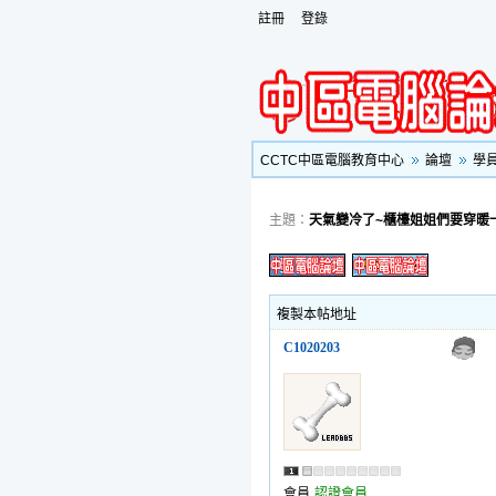
註冊
登錄
CCTC中區電腦教育中心
論壇
學
主題：
天氣變冷了~櫃檯姐姐們要穿暖
複製本帖地址
C1020203
會員
認證會員