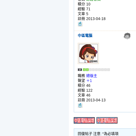
積分
10
經驗
71
文章
5
註冊
2013-04-18
中區電腦
職務
總版主
聲望
＋1
積分
46
經驗
122
文章
46
註冊
2013-04-13
回復帖子 注意: *為必填項