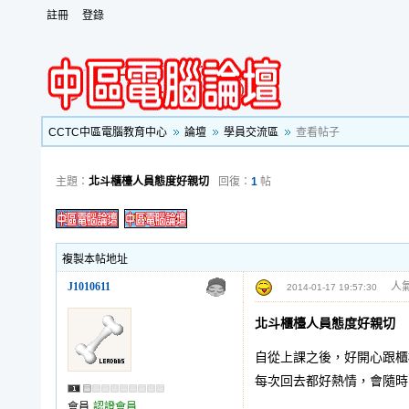
註冊
登錄
CCTC中區電腦教育中心
論壇
學員交流區
查看帖子
主題：
北斗櫃檯人員態度好親切
回復：
1
帖
複製本帖地址
J1010611
人氣
2014-01-17 19:57:30
北斗櫃檯人員態度好親切
自從上課之後，好開心跟櫃
每次回去都好熱情，會隨時
會員
認證會員