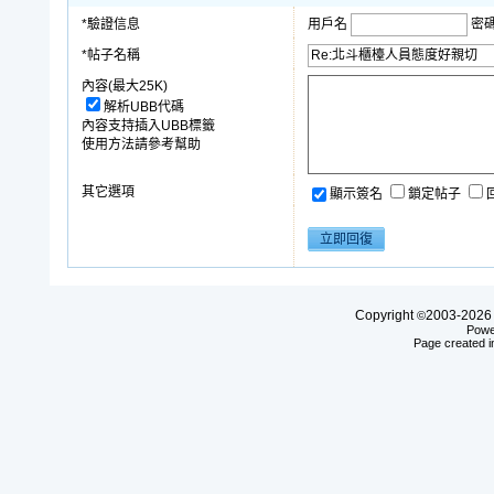
*驗證信息
用戶名
密
*帖子名稱
內容(最大25K)
解析UBB代碼
內容支持插入UBB標籤
使用方法請參考幫助
其它選項
顯示簽名
鎖定帖子
Copyright
2003-20
©
Powe
Page created i