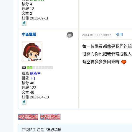
積分
4
經驗
12
文章
2
註冊
2012-09-11
中區電腦
引用
2014-01-21 16:50:15
每一位學員都像是我們的親
很開心你也把我們當成親人
有空要多多多回來唷!
職務
總版主
聲望
＋1
積分
46
經驗
122
文章
46
註冊
2013-04-13
回復帖子 注意: *為必填項