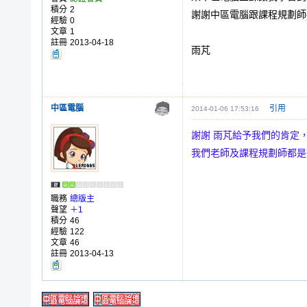
積分
2
謝謝中區電腦跟課程規劃師
經驗
0
文章
1
註冊
2013-04-18
雨芃
中區電腦
引用
2014-01-06 17:53:16
謝謝 雨芃給予我們的肯定
我們老師及課程規劃師都是
職務
總版主
聲望
＋1
積分
46
經驗
122
文章
46
註冊
2013-04-13