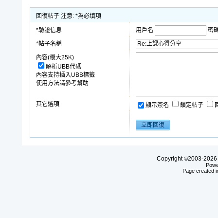
回復帖子 注意: *為必填項
*驗證信息
用戶名
密
*帖子名稱
內容(最大25K)
解析UBB代碼
內容支持插入UBB標籤
使用方法請參考幫助
其它選項
顯示簽名
鎖定帖子
Copyright
2003-20
©
Powe
Page created i