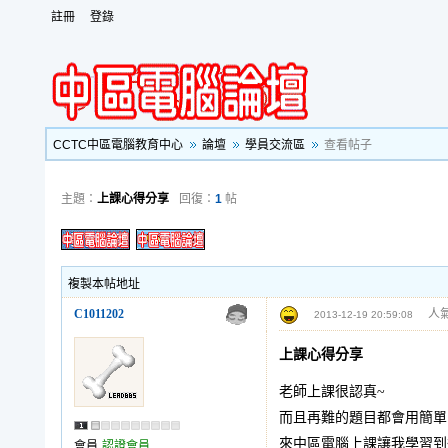
註冊
登錄
CCTC中區電腦教育中心
論壇
學員交流區
查看帖子
主題：
上課心得分享
回復：
1
帖
複製本帖地址
C1011202
人氣
2013-12-19 20:59:08
上課心得分享
老師上課很認真~
而且再難的題目都會用簡單
來中區電腦上課讓我學習到
會員
認證會員