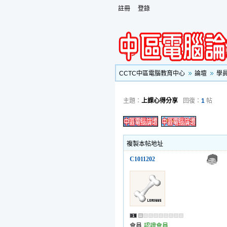
註冊
登錄
CCTC中區電腦教育中心
論壇
學
主題：
上課心得分享
回復：
1
帖
複製本帖地址
C1011202
會員
認證會員