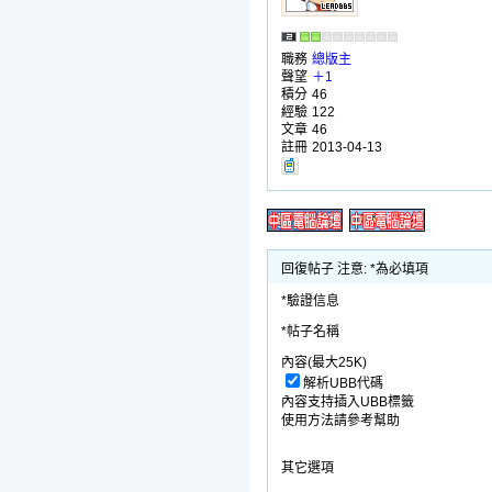
職務
總版主
聲望
＋1
積分
46
經驗
122
文章
46
註冊
2013-04-13
回復帖子 注意: *為必填項
*驗證信息
*帖子名稱
內容(最大25K)
解析UBB代碼
內容支持插入UBB標籤
使用方法請參考幫助
其它選項