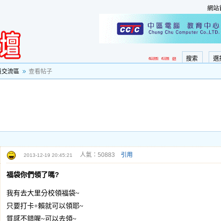
網站
搜索
選
員交流區
查看帖子
人氣：50883
引用
2013-12-19 20:45:21
福袋你們領了嗎?
我有去大里分校領福袋~
只要打卡+賴就可以領耶~
質感不錯喔~可以去領~