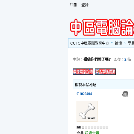
註冊
登錄
CCTC中區電腦教育中心
論壇
學
主題：
福袋你們領了嗎?
回復：
2
帖
複製本帖地址
C1020404
會員
認證會員