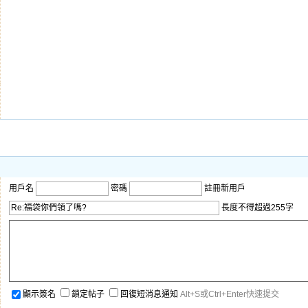
用戶名
密碼
註冊新用戶
長度不得超過255字
顯示簽名
鎖定帖子
回復短消息通知
Alt+S或Ctrl+Enter快速提交