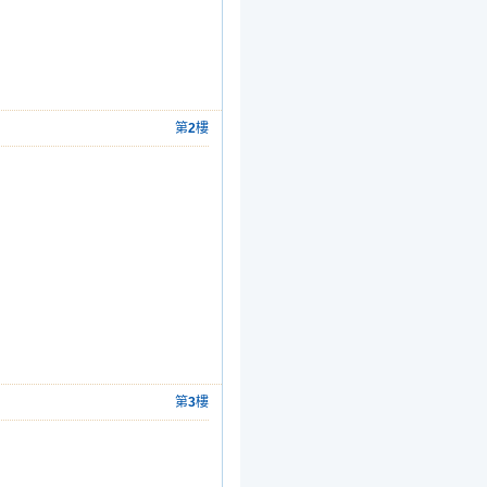
第
2
樓
第
3
樓