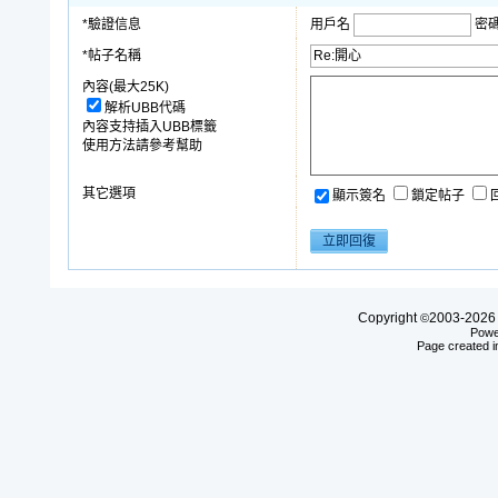
*驗證信息
用戶名
密
*帖子名稱
內容(最大25K)
解析UBB代碼
內容支持插入UBB標籤
使用方法請參考幫助
其它選項
顯示簽名
鎖定帖子
Copyright
2003-20
©
Powe
Page created i