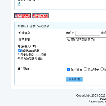
回復帖子 注意: *為必填項
*驗證信息
用戶名
密
*帖子名稱
內容(最大25K)
解析UBB代碼
內容支持插入UBB標籤
使用方法請參考幫助
其它選項
顯示簽名
鎖定帖子
Copyright
2003-20
©
Powe
Page created i