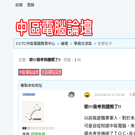
註冊
登錄
CCTC中區電腦教育中心
論壇
學員交流區
查看帖子
主題：
耶!!!我考到證照了!!
回復：
1
帖
複製本帖地址
1000608
人氣
2013-06-10 17:10:39
耶!!!我考到證照了!!
以前我是職業軍人，對於未
可是自從知道中區電腦，來
還去考並通過了ＴＱＣ+及
會員
認證會員