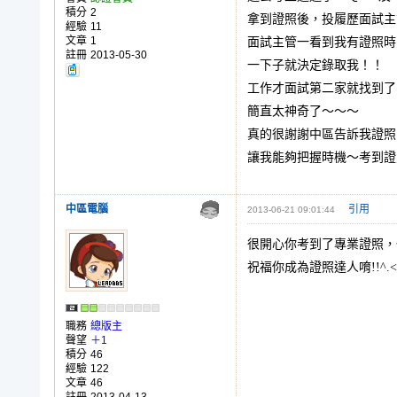
積分
2
拿到證照後，投履歷面試主
經驗
11
文章
1
面試主管一看到我有證照時
註冊
2013-05-30
一下子就決定錄取我！！
工作才面試第二家就找到了
簡直太神奇了～～～
真的很謝謝中區告訴我證照
讓我能夠把握時機～考到證
中區電腦
引用
2013-06-21 09:01:44
很開心你考到了專業證照，
祝福你成為證照達人唷!!^.
職務
總版主
聲望
＋1
積分
46
經驗
122
文章
46
註冊
2013-04-13