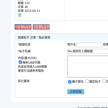
經驗
122
文章
46
註冊
2013-04-13
回復帖子 注意: *為必填項
*驗證信息
用戶名
密
*帖子名稱
內容(最大25K)
解析UBB代碼
內容支持插入UBB標籤
使用方法請參考幫助
其它選項
顯示簽名
鎖定帖子