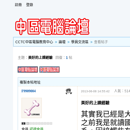
註冊
登錄
CCTC中區電腦教育中心
論壇
學員交流區
查看帖子
主題：
美好的上課經驗
回復：
1
帖
複製本帖地址
F9909004
人氣：514
2013-06-08 14:55:42
美好的上課經驗
其實我已經是
之前我是就讀
會員
認證會員