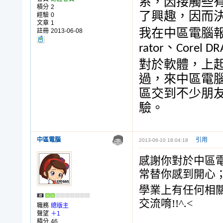
系，因接觸些
積分
2
了興趣，因而
經驗
0
文章
1
註冊
2013-06-08
我在中區電腦
rator
、
Corel D
對於軟體，上
過，來中區電
區交到不少朋
驗。
中區電腦
引用
2013-06-10 18:04:18
感謝你對於中區
常替你感到開心
學業上有任何相
交流唷!!^.<
職務
總版主
聲望
＋1
積分
46