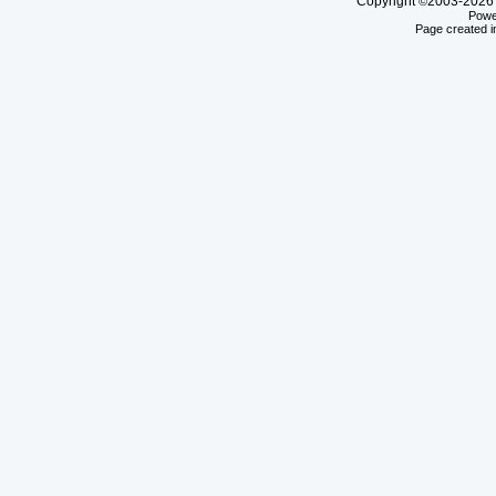
Copyright
2003-20
©
Powe
Page created i