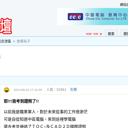
網站
搜索
選
員交流區
查看帖子
帖
人氣：52861
引用
2013-06-10 17:10:39
耶!!!我考到證照了!!
以前我是職業軍人，對於未來從事的工作很渺茫
可是自從知道中區電腦，來到這裡學電腦
還去考並通過了ＴＱＣ+及ＣＡＤ２Ｄ國際證照