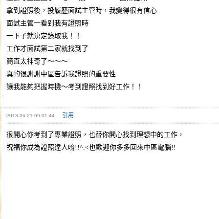
拿到證照後，投履歷面試主管時，我變得很有信心
面試主管一看到我有證照時
一下子就決定錄取我！！
工作才面試第二家就找到了
簡直太神奇了～～～
真的很謝謝中區告訴我證照的重要性
讓我能夠把握時機～考到證照找到好工作！！
引用
2013-06-21 09:01:44
很開心你考到了專業證照，也替你開心找到理想中的工作，
祝福你成為證照達人唷!!^.<也歡迎你多多回來中區電腦!!