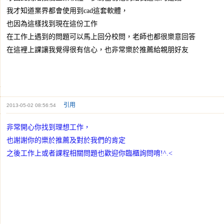
我才知道業界都會使用到cad這套軟體，
也因為這樣找到現在這份工作
在工作上遇到的問題可以馬上回分校問，老師也都很樂意回答
在這裡上課讓我覺得很有信心，也非常樂於推薦給親朋好友
引用
2013-05-02 08:56:54
非常開心你找到理想工作，
也謝謝你的樂於推薦及對於我們的肯定
之後工作上或者課程相關問題也歡迎你臨櫃詢問唷!^.<