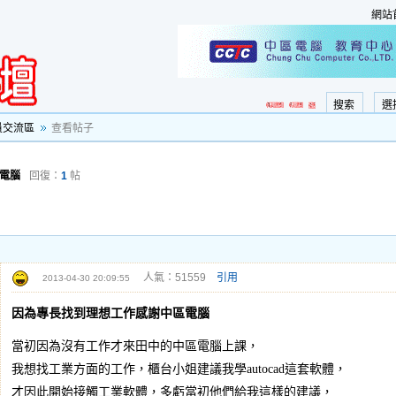
網站
搜索
選
員交流區
查看帖子
電腦
回復：
1
帖
人氣：51559
引用
2013-04-30 20:09:55
因為專長找到理想工作感謝中區電腦
當初因為沒有工作才來田中的中區電腦上課，
我想找工業方面的工作，櫃台小姐建議我學autocad這套軟體，
才因此開始接觸工業軟體，多虧當初他們給我這樣的建議，