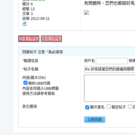
有問題時，您們也都超好馬
積分
6
經驗
12
文章
3
註冊
2012-09-11
回復帖子 注意: *為必填項
*驗證信息
用戶名
密
*帖子名稱
內容(最大25K)
解析UBB代碼
內容支持插入UBB標籤
使用方法請參考幫助
其它選項
顯示簽名
鎖定帖子