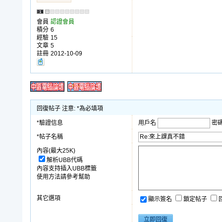
會員
認證會員
積分
6
經驗
15
文章
5
註冊
2012-10-09
回復帖子 注意: *為必填項
*驗證信息
用戶名
密
*帖子名稱
內容(最大25K)
解析UBB代碼
內容支持插入UBB標籤
使用方法請參考幫助
其它選項
顯示簽名
鎖定帖子