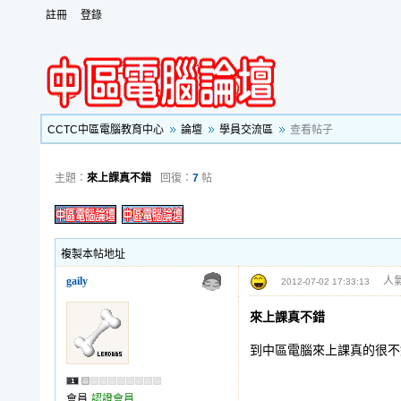
註冊
登錄
CCTC中區電腦教育中心
論壇
學員交流區
查看帖子
主題：
來上課真不錯
回復：
7
帖
複製本帖地址
gaily
人氣
2012-07-02 17:33:13
來上課真不錯
到中區電腦來上課真的很不
會員
認證會員