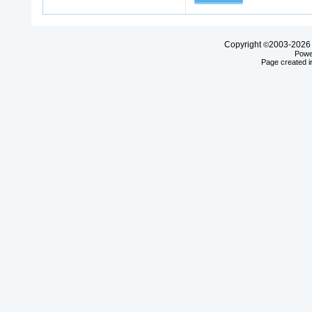
Copyright
2003-20
©
Powe
Page created i