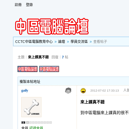
註冊
登錄
CCTC中區電腦教育中心
論壇
學員交流區
查看帖子
主題：
來上課真不錯
回復：
7
帖
複製本帖地址
gaily
人氣
2012-07-02 17:33:13
來上課真不錯
到中區電腦來上課真的很不
會員
認證會員