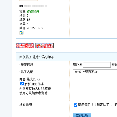
會員
認證會員
積分
6
經驗
15
文章
5
註冊
2012-10-09
回復帖子 注意: *為必填項
*驗證信息
用戶名
密
*帖子名稱
內容(最大25K)
解析UBB代碼
內容支持插入UBB標籤
使用方法請參考幫助
其它選項
顯示簽名
鎖定帖子