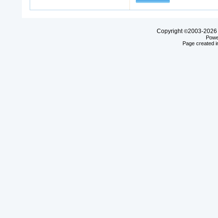
Copyright
2003-20
©
Powe
Page created i