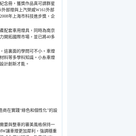
紀念冊，獲獎作品真可謂群星
S
外部燈與上汽榮威
W161
外部
2008
年上海市科技進步獎，企
產配套車用燈具，同時為南京
力開拓國際市場，並已將
40
多
，這裏面的學問可不小。車燈
材料等多學科知識。小糸車燈
設計創新才能。
造商在實踐
“
綠色和個性化
”
的設
需要與整車的審美風格保持一
MW
讓車燈更加犀利，強調穩重