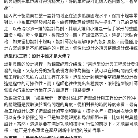
的奔馳則把車燈設計得沉穩大方。好的車燈設計能讓人過目難忘，甚至
身
”
。
國內汽車製造商在整車設計領域正在逐步追趕國際水平，保持車燈等零
對此，小糸車燈開發部部長、總經理助理敖錦龍先生提出了自己的見解
走。以奇瑞
QQ6
車燈的設計為例，其前大燈和小燈是一個手掌形的整體
車燈、轉向燈、倒車燈、後霧燈於一體，可謂渾然天成，這是非常貼合
格。如果當初設計車燈時，設計師沒有理解
QQ6
的設計風格，而僅僅用
計方案肯定是不能被採納的。因此，個性化設計必須與整體設計保持統
造型
PK
工程：設計中誰才是大佬？
談到具體的設計過程，敖錦龍經理介紹說：
“
當造型設計與工程設計發
發的底蘊，又有充分的技術後備方案作為備選，就可以在短時間內突破
和工程師的思維方式往往存在矛盾，造型設計師總是希望把產品設計得
造過程中的可操作性。而工程師也往往提出各種要求，限制造型設計師
個國內汽車設計行業在這方面還有一段路要走。
敖錦龍
先生稱：
“
如果我們一定要討論出在造型設計與工程設計的
PK
中
的關鍵還是要取決於看待問題的角度。從相對長的時間跨度來看，最有
為工程設計決定了造型設計的空間和範圍，技術水準、技術層次等決定
可以有多少發揮空間。但是如果從短期和局部細節來看，比如針對具體
設計。當然，這還是要在滿足功能和技術可行性的前提下，才能盡可能
標。
”
這正是小糸車燈在產品創新中辨證的設計哲學。