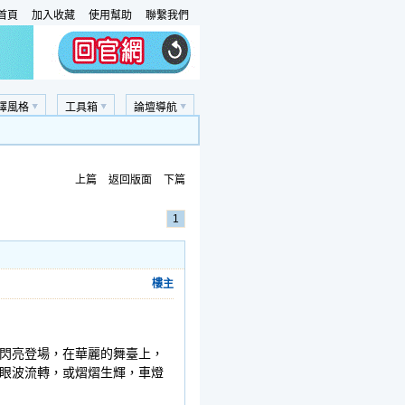
首頁
加入收藏
使用幫助
聯繫我們
擇風格
工具箱
論壇導航
上篇
返回版面
下篇
1
樓主
閃亮登場，在華麗的舞臺上，
眼波流轉，或熠熠生輝，車燈