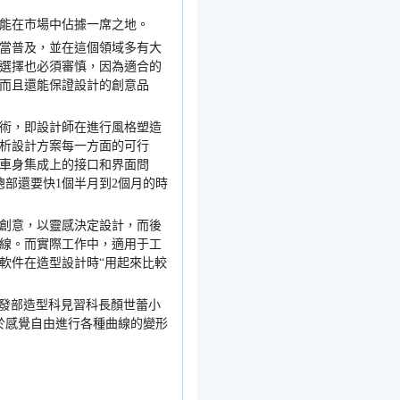
能在市場中佔據一席之地。
當普及，並在這個領域多有大
選擇也必須審慎，因為適合的
而且還能保證設計的創意品
術，即設計師在進行風格塑造
析設計方案每一方面的可行
車身集成上的接口和界面問
總部還要快
1
個半月到
2
個月的時
創意，以靈感決定設計，而後
線。而實際工作中，適用于工
軟件在造型設計時
“
用起來比較
發部造型科見習科長顏世蕾小
於感覺自由進行各種曲線的變形