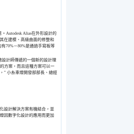
意。
Autodesk Alias
在外形設計的
其在建模、高級曲面的修整和
約有
70%
－
80%
是通過手寫板等
總設計師傳遞的一個新的設計理
的方案，而且這種方案可以一
，
”
小糸車燈開發部部長、總經
化設計解決方案有機結合，並
燈因數字化設計的應用而更加