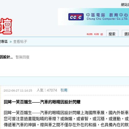
網站
搜索
選
證專區
查看帖子
設計...
暫無回復
人氣：47074
引用
2012-06-27 11:14:25
回眸一笑百媚生——汽車的眼睛因設計閃耀
回眸一笑百媚生——汽車的眼睛因設計閃耀上海國際車展，國內外新車
您可曾注意過畫龍點睛的車燈？或嫵媚，或睿智，或沉穩，或運動，或
傳遞著汽車的神韻。燈與車之間不僅存在外在的和諧，也具備內在的默