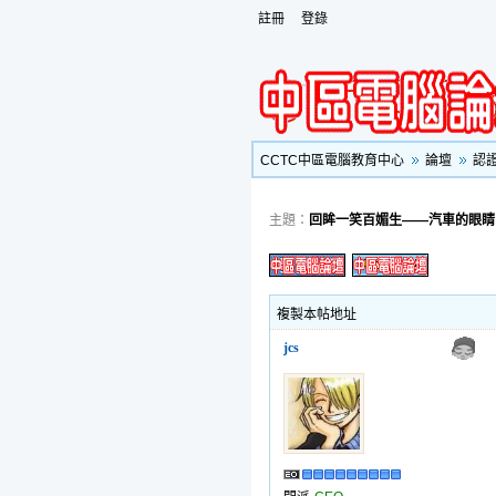
註冊
登錄
CCTC中區電腦教育中心
論壇
認
主題：
回眸一笑百媚生——汽車的眼睛因
複製本帖地址
jcs