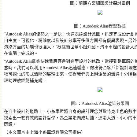
圖：前期方案細節設計探討舉例
圖：
Autodesk Alias
模型數據
“Autodesk Alias
的優勢之一是快：快速表達設計意圖，迅速完成設計創
自由度、可視化、精確度以及設計效率等多個方面都有優異表現。另外
渲染方面的功能也很強大，
”
根據顏世蕾小姐介紹。汽車車燈的設計大
在電腦上完成的。
“Autodesk Alias
能夠快速響應客戶對造型設計的修改，當接到整車廠的
念時，我們可以利用
Autodesk Alias
迅速響應，做出符合客戶新設計理念
種可視化的形式清晰的展現出來，使得我們與上游企業的溝通十分順暢
理助理敖錦龍補充說。
圖
5
：
Autodesk Alias
渲染效果圖
在自主設計的道路上，小糸車燈將自身的設計理念與歐特克出色的數字
摸索出一套有效的設計哲學，為企業走向成功鋪下通衢大道。小小的車
閃耀。
（本文圖片由上海小糸車燈有限公司提供）