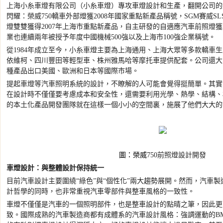
上海小糸車燈有限公司（小糸車燈）專攻車燈設計和生產，翻開公司的
閃耀：榮威
750
轎車外部燈獲
2008
年國家重點新產品稱號，
SGM
賽威
SL
燈雙雙獲得
2007
年上海市重點新產品，自主研發的自適應汽車前照燈獲
業也連續兩年被授予年度中國機械
500
強以及上海市
100
強企業稱號。
從
1984
年成立至今，小糸車燈主要為上海通用、上海大眾等多款轎車生
依維柯、四川豐田等輕型車、株州雅馬哈等摩托車提供配套。公司還大
種產品出口美國、歐洲和日本等國際市場。
提起車燈等汽車照明系統的設計，不瞭解的人可能會覺得挺簡單。其實
在設計時不僅僅要考慮成本和安全性，還需要利用光學、熱學、結構、
的本土化產品開發團隊就在這樣一個小小的空間裏，施展了他們大大的
圖：榮威
750
前照燈設計開發
車燈設計：與整體設計保持統一
目前汽車設計主要圍繞
“
綠色
”
與
“
個性化
”
兩大趨勢展開。然而，汽車製
計哲學的同時，也非常重視汽車零部件與整車風格的一致性。
車燈不僅僅是汽車的一個照明部件，也是整車設計的點晴之筆，因此更
致。國際成熟的汽車製造商都有成體系的汽車設計風格：強調運動的
B