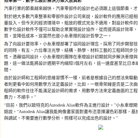
效率第一：數字化設計解決方案大放異彩
汽車行業的節奏越來越快，汽車零部件的設計也必須跟上這個節奏，才
對於絕大多數汽車整車和零部件設計公司來說，設計軟件的應用已經相
量投入。但今天的經濟環境中，粗放的模式完全不適用，對設計軟件的
數字化設計軟件不僅可以幫助企業實現設計協作，從而提高設計效率，
質，並降低成本。這當然也是小糸車燈的設計哲學之一。
為了向設計要效率，小糸車燈部署了協同設計理念，採用了同步開發技
的同時，有五、六位專注光學、結構、熱學、材料工藝的工程師同步分
性。憑藉協同設計，小糸車燈的團隊在車燈設計初期就同步解決車燈與
題，這一做法能將設計週期平均縮短
1
個月左右，這一速度甚至比日本
間。
由於設計師和工程師的思維習慣不一樣，前者是根據自己的想法來驅動
者則更看中如何用數學方法定義設計，比如，一根骨架線是否是二次曲
程師的軟件往往不能滿足設計師的需求，用數學方法來定義曲面的工程
費力，不順手。
”
“
目前，我們以歐特克的
Autodesk Alias
軟件為主進行設計，
”
小糸車燈開
姐說，
“Autodesk Alias
讓我能夠像畫家面對畫布恣意揮灑色彩那樣，基
與調試，不需要進行數學分析，照樣可以完成出色的設計。
”