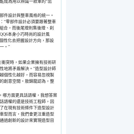
能成為用以辨識一款車的
“
出
部件設計與整車風格的統一。
：
“
零部件設計必須要跟著整車
組合，而後尾燈則集後燈、刹
QQ6
本身小巧時尚的設計風
個性化去把握設計方向，那設
一。
”
生衝突時，如果企業擁有技術研
性地將矛盾解決。
”
造型設計師
越個性化越好，而容易忽視製
的創意空間。敖錦龍認為，整
，哪方面更具話語權，我想答案
話語權的還是技術工程師，因
了在現有技術條件下造型設計
車型而言，我們會更注重造型
通過創新的設計來實現造型目