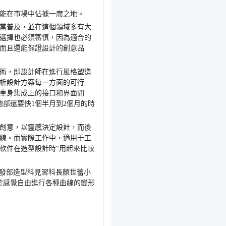
能在市場中佔據一席之地。
當普及，並在這個領域多有大
選擇也必須審慎，因為適合的
而且還能保證設計的創意品
術，即設計師在進行風格塑造
析設計方案每一方面的可行
車身集成上的接口和界面問
總部還要快
1
個半月到
2
個月的時
創意，以靈感決定設計，而後
線。而實際工作中，適用于工
軟件在造型設計時
“
用起來比較
發部造型科見習科長顏世蕾小
於感覺自由進行各種曲線的變形