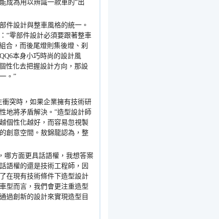
能成為用以辨識一款車的
“
出
部件設計與整車風格的統一。
：
“
零部件設計必須要跟著整車
組合，而後尾燈則集後燈、刹
QQ6
本身小巧時尚的設計風
個性化去把握設計方向，那設
一。
”
生衝突時，如果企業擁有技術研
性地將矛盾解決。
”
造型設計師
越個性化越好，而容易忽視製
的創意空間。敖錦龍認為，整
，哪方面更具話語權，我想答案
話語權的還是技術工程師，因
了在現有技術條件下造型設計
車型而言，我們會更注重造型
通過創新的設計來實現造型目