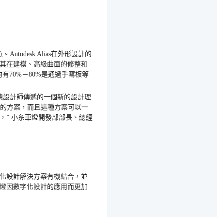
意。
Autodesk Alias
在外形設計的
其在建模、高級曲面的修整和
約有
70%
－
80%
是通過手寫板等
總設計師傳遞的一個新的設計理
的方案，而且這種方案可以一
，
”
小糸車燈開發部部長、總經
化設計解決方案有機結合，並
燈因數字化設計的應用而更加