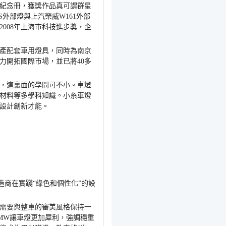
紀念冊，獲獎作品真可謂群星
S
外部燈與上汽榮威
W161
外部
2008
年上海市科技進步獎，企
產配套車用燈具，同時為南京
力開拓國際市場，並已將
40
多
，這裏面的學問可不小。車燈
材料等多學科知識。小糸車燈
設計創新才能。
造商在實踐
“
綠色和個性化
”
的設
需要與整車的審美風格保持一
MW
讓車燈更加犀利，強調穩重