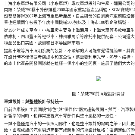
上海小糸車燈有限公司（小糸車燈）專攻車燈設計和生產，翻開公司的
閃耀：榮威
750
轎車外部燈獲
2008
年國家重點新產品稱號，
SGM
賽威
SL
燈雙雙獲得
2007
年上海市重點新產品，自主研發的自適應汽車前照燈獲
業也連續兩年被授予年度中國機械
500
強以及上海市
100
強企業稱號。
從
1984
年成立至今，小糸車燈主要為上海通用、上海大眾等多款轎車生
依維柯、四川豐田等輕型車、株州雅馬哈等摩托車提供配套。公司還大
種產品出口美國、歐洲和日本等國際市場。
提起車燈等汽車照明系統的設計，不瞭解的人可能會覺得挺簡單。其實
在設計時不僅僅要考慮成本和安全性，還需要利用光學、熱學、結構、
的本土化產品開發團隊就在這樣一個小小的空間裏，施展了他們大大的
圖：榮威
750
前照燈設計開發
車燈設計：與整體設計保持統一
目前汽車設計主要圍繞
“
綠色
”
與
“
個性化
”
兩大趨勢展開。然而，汽車製
計哲學的同時，也非常重視汽車零部件與整車風格的一致性。
車燈不僅僅是汽車的一個照明部件，也是整車設計的點晴之筆，因此更
致。國際成熟的汽車製造商都有成體系的汽車設計風格：強調運動的
B