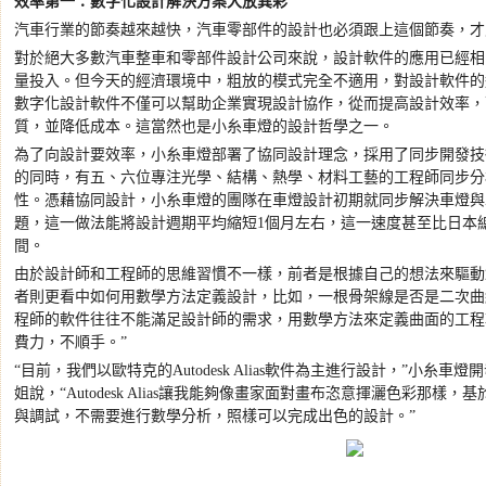
效率第一：數字化設計解決方案大放異彩
汽車行業的節奏越來越快，汽車零部件的設計也必須跟上這個節奏，才
對於絕大多數汽車整車和零部件設計公司來說，設計軟件的應用已經相
量投入。但今天的經濟環境中，粗放的模式完全不適用，對設計軟件的
數字化設計軟件不僅可以幫助企業實現設計協作，從而提高設計效率，
質，並降低成本。這當然也是小糸車燈的設計哲學之一。
為了向設計要效率，小糸車燈部署了協同設計理念，採用了同步開發技
的同時，有五、六位專注光學、結構、熱學、材料工藝的工程師同步分
性。憑藉協同設計，小糸車燈的團隊在車燈設計初期就同步解決車燈與
題，這一做法能將設計週期平均縮短
1
個月左右，這一速度甚至比日本
間。
由於設計師和工程師的思維習慣不一樣，前者是根據自己的想法來驅動
者則更看中如何用數學方法定義設計，比如，一根骨架線是否是二次曲
程師的軟件往往不能滿足設計師的需求，用數學方法來定義曲面的工程
費力，不順手。
”
“
目前，我們以歐特克的
Autodesk Alias
軟件為主進行設計，
”
小糸車燈開
姐說，
“Autodesk Alias
讓我能夠像畫家面對畫布恣意揮灑色彩那樣，基
與調試，不需要進行數學分析，照樣可以完成出色的設計。
”