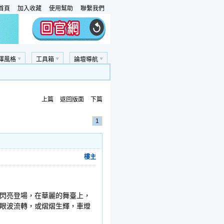
首頁
加入收藏
使用幫助
聯繫我們
擇風格
工具箱
論壇導航
上篇
返回版面
下篇
1
樓主
閃亮登場，在華麗的舞臺上，
眼波流轉，或熠熠生輝，車燈