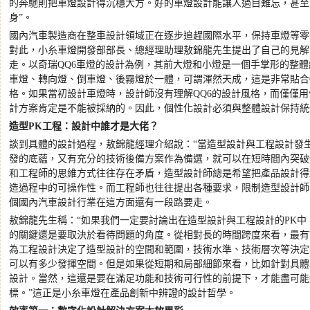
的奔馳則把車燈設計得沉穩大方。好的車燈設計能讓人過目難忘，甚至
身
”
。
國內汽車製造商在整車設計領域正在逐步追趕國際水平，保持車燈等零
對此，小糸車燈開發部部長、總經理助理敖錦龍先生提出了自己的見解
走。以奇瑞
QQ6
車燈的設計為例，其前大燈和小燈是一個手掌形的整體
車燈、轉向燈、倒車燈、後霧燈於一體，可謂渾然天成，這是非常貼合
格。如果當初設計車燈時，設計師沒有理解
QQ6
的設計風格，而僅僅用
計方案肯定是不能被採納的。因此，個性化設計必須與整體設計保持統
造型
PK
工程：設計中誰才是大佬？
談到具體的設計過程，敖錦龍經理介紹說：
“
當造型設計與工程設計發
發的底蘊，又有充分的技術後備方案作為備選，就可以在短時間內突破
和工程師的思維方式往往存在矛盾，造型設計師總是希望把產品設計得
造過程中的可操作性。而工程師也往往提出各種要求，限制造型設計師
個國內汽車設計行業在這方面還有一段路要走。
敖錦龍
先生稱：
“
如果我們一定要討論出在造型設計與工程設計的
PK
中
的關鍵還是要取決於看待問題的角度。從相對長的時間跨度來看，最有
為工程設計決定了造型設計的空間和範圍，技術水準、技術層次等決定
可以有多少發揮空間。但是如果從短期和局部細節來看，比如針對具體
設計。當然，這還是要在滿足功能和技術可行性的前提下，才能盡可能
標。
”
這正是小糸車燈在產品創新中辨證的設計哲學。