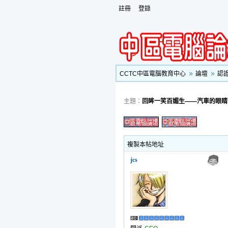
註冊
登錄
CCTC中區電腦教育中心
論壇
認
主題：
回眸一笑百媚生——汽車的眼睛因
複製本帖地址
jcs