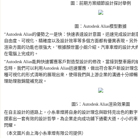
圖：前期方案細節設計探討舉例
圖：
Autodesk Alias
模型數據
“Autodesk Alias
的優勢之一是快：快速表達設計意圖，迅速完成設計創
自由度、可視化、精確度以及設計效率等多個方面都有優異表現。另外
渲染方面的功能也很強大，
”
根據顏世蕾小姐介紹。汽車車燈的設計大
在電腦上完成的。
“Autodesk Alias
能夠快速響應客戶對造型設計的修改，當接到整車廠的
念時，我們可以利用
Autodesk Alias
迅速響應，做出符合客戶新設計理念
種可視化的形式清晰的展現出來，使得我們與上游企業的溝通十分順暢
理助理敖錦龍補充說。
圖
5
：
Autodesk Alias
渲染效果圖
在自主設計的道路上，小糸車燈將自身的設計理念與歐特克出色的數字
摸索出一套有效的設計哲學，為企業走向成功鋪下通衢大道。小小的車
閃耀。
（本文圖片由上海小糸車燈有限公司提供）