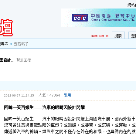
網站
搜索
選
證專區
查看帖子
設計...
暫無回復
人氣：47064
引用
2012-06-27 11:14:25
回眸一笑百媚生——汽車的眼睛因設計閃耀
回眸一笑百媚生——汽車的眼睛因設計閃耀上海國際車展，國內外新車
您可曾注意過畫龍點睛的車燈？或嫵媚，或睿智，或沉穩，或運動，或
傳遞著汽車的神韻。燈與車之間不僅存在外在的和諧，也具備內在的默