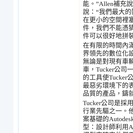
能。
”Allen
補充說
說：
“
我們最大的
在更小的空間裡
件，我們不能憑
件可以很好地拼
在有限的時間內
界領先的數位化
無論是對現有車
車，
Tucker
公司
的工具使
Tucker
最惡劣環境下的
品質的產品，鑄
Tucker
公司是採
行業先驅之一。
案基礎的
Autodesk
型：設計師利用
A