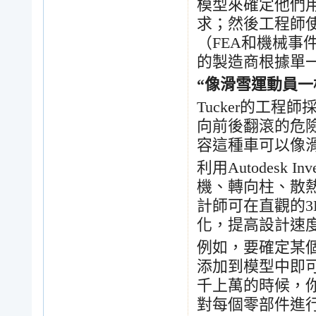
模型來確定他們
求；然後工程師
（
FEA
和機械事
的製造商根據單
“
像滑雪運動員一
Tucker
的工程師
向前後翻滾的危
容這種車可以像
利用
Autodesk Inv
機、轉向柱、散
計師可在直觀的
3
化，提高設計速
例如，要確定某
添加到模型中即
千上萬的時候，
對每個零部件進