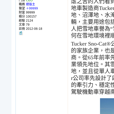
虐之苦的人們看
門派
CEO
職務
總版主
地車製造商
Tucke
聲望
＋99999
財富
99999
地、沼澤地、水
積分
100157
經驗
2124
輛，主要用途包
文章
79
人把雪地車譽為
“
註冊
2012-06-18
何在雪地環境裡
Tucker Sno-Cat®
的家族企業，也
商。從
65
年前率
業領先地位。其
地，並且從單人
r
公司率先設計了
的牽引力、穩定
駕駛機動車穿越