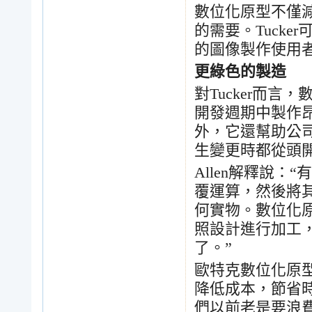
數位化原型不僅
的需要。
Tucker
的圖像製作使用
更綠色的製造
對
Tucker
而言，
開發週期中製作
外，它還幫助公
生變更時都從頭
Allen
解釋說：
“
有
覆運算，然後將
何實物。數位化
照設計進行加工
了。
”
歐特克數位化原
降低成本，節省
們以前老是要浪