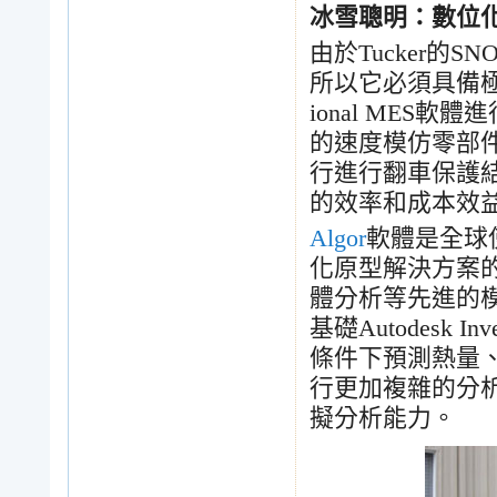
冰雪聰明：數位
由於
Tucker
的
SNO
所以它必須具備
ional MES
軟體進
的速度模仿零部
行進行翻車保護
的效率和成本效
Algor
軟體是全球
化原型解決方案
體分析等先進的
基礎
Autodesk Inv
條件下預測熱量
行更加複雜的分
擬分析能力。