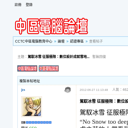
註冊
登錄
CCTC中區電腦教育中心
論壇
認證專區
查看帖子
主題：
駕馭冰雪 征服極限：數位設計成就雪地...
暫無回復
複製本帖地址
jcs
人氣：462
2012-06-27 11:13:48
駕馭冰雪 征服極限：數位
駕馭冰雪 征服
“No Snow too deep