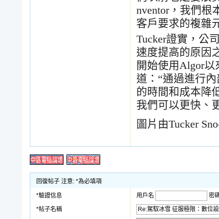
nventor
，我們根
客戶要求的複雜
Tucker
證實，公
速度提高的原因
開始使用
Algor
以
道：
“
通過進行內
的時間和成本降
我們可以更快、
圖片由
Tucker Sno
回復帖子 注意: *為必填項
*驗證信息
用戶名
密
*帖子名稱