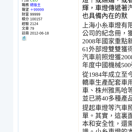
燈？或嫵媚，或
門派
CEO
職務
總版主
輝，車燈傳遞著
聲望
＋99999
財富
99999
也具備內在的默
積分
100157
經驗
2124
上海小糸車燈有
文章
79
公司的紀念冊，
註冊
2012-06-18
2008
年國家重點
61
外部燈雙雙獲
汽車前照燈獲
200
年度中國機械
500
從
1984
年成立至
轎車生產配套車
車、株州雅馬哈
並已將
40
多種產
提起車燈等汽車
單。其實，這裏
本和安全性，還
識。小糸車燈的