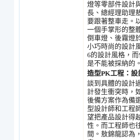
燈等零部件設計
長、總經理助理
要跟著整車走。
一個手掌形的整
倒車燈、後霧燈
小巧時尚的設計
6
的設計風格，而
是不能被採納的
造型
PK
工程：設
談到具體的設計
計發生衝突時，
後備方案作為備
型設計師和工程
望把產品設計得
性。而工程師也
間。敖錦龍認為