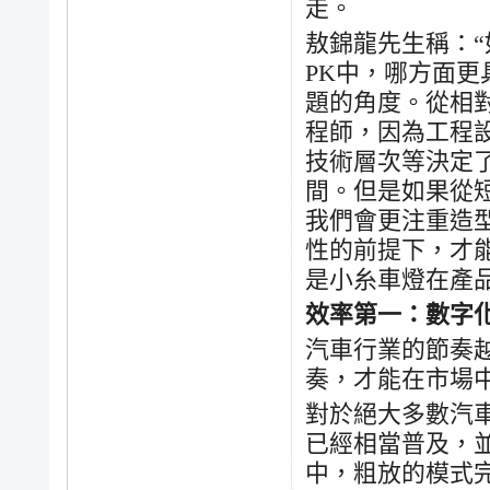
走。
敖錦龍
先生稱：
“
PK
中，哪方面更
題的角度。從相
程師，因為工程
技術層次等決定
間。但是如果從
我們會更注重造
性的前提下，才
是小糸車燈在產
效率第一：數字
汽車行業的節奏
奏，才能在市場
對於絕大多數汽
已經相當普及，
中，粗放的模式