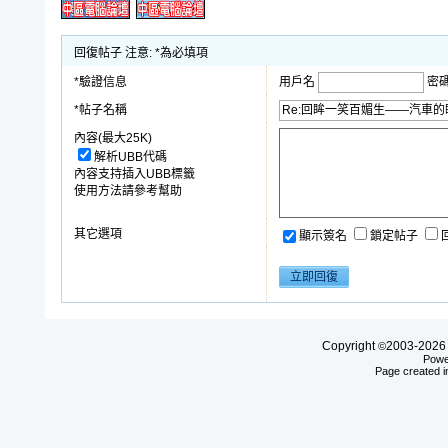
回復帖子 注意: *為必填項
*驗證信息
用戶名
密
*帖子名稱
內容(最大25K)
解析UBB代碼
內容支持插入UBB標籤
使用方法請參考幫助
其它選項
顯示簽名
鎖定帖子
Copyright
2003-20
©
Powe
Page created i