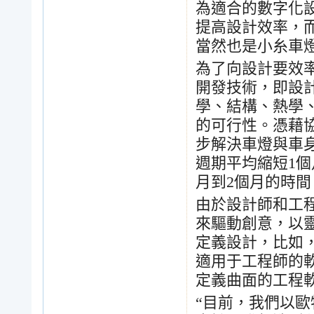
為適合的數字化
提高設計效率，
當然也是小糸車
為了向設計要效
開發技術，即設
學、結構、熱學
的可行性。憑藉
步解決車燈與車
週期平均縮短
1
個
月到
2
個月的時間
由於設計師和工
來驅動創意，以
定義設計，比如
適用于工程師的
定義曲面的工程
“
目前，我們以歐