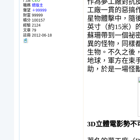
作為夢工廠對抗
門派
CEO
職務
總版主
工廠一貫的惡搞
聲望
＋99999
財富
99999
星物體擊中，隨後
積分
100157
經驗
2124
英寸（約15米
文章
79
蘇珊帶到一個祕
註冊
2012-06-18
異的怪物，同樣
生物。不久之後
地球，軍方在束
助，於是一場怪
3D
立體電影勢不