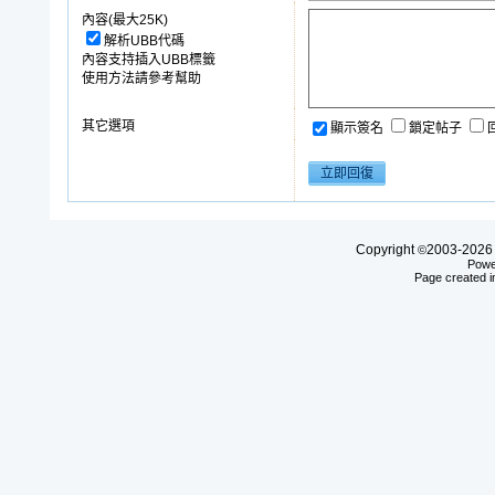
內容(最大25K)
解析UBB代碼
內容支持插入UBB標籤
使用方法請參考幫助
其它選項
顯示簽名
鎖定帖子
Copyright
2003-20
©
Powe
Page created i