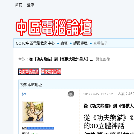
註冊
登錄
CCTC中區電腦教育中心
論壇
認證專區
查看帖子
主題：
從《功夫熊貓》到《怪獸大戰外星人》...
暫無回復
複製本帖地址
jcs
人氣：452
2012-06-27 11:12:22
從《功夫熊貓》到《怪獸大
從《功夫熊貓》
的3D立體神話