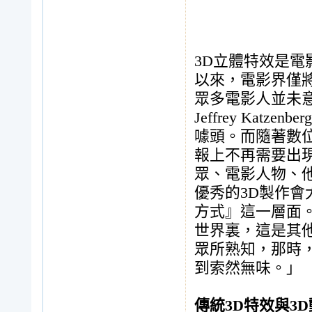
3D立體特效是
以來，電影界僅
眾多電影人並未
Jeffrey Ka
噱頭。而隨著數
報上不再需要出現
眾、電影人物、
優秀的3D製作
方式』這一層面
世界裏，這是其
眾所熟知，那時
到索然無味。」
傳統
3D
特效與
3D