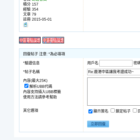
積分
157
經驗
354
文章
79
註冊
2015-05-01
回復帖子 注意: *為必填項
*驗證信息
用戶名
密
*帖子名稱
內容(最大25K)
解析UBB代碼
內容支持插入UBB標籤
使用方法請參考幫助
其它選項
顯示簽名
鎖定帖子