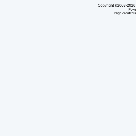
Copyright
2003-20
©
Powe
Page created i