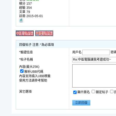
積分
157
經驗
354
文章
79
註冊
2015-05-01
回復帖子 注意: *為必填項
*驗證信息
用戶名
密
*帖子名稱
內容(最大25K)
解析UBB代碼
內容支持插入UBB標籤
使用方法請參考幫助
其它選項
顯示簽名
鎖定帖子