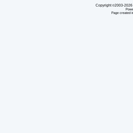
Copyright
2003-20
©
Powe
Page created i