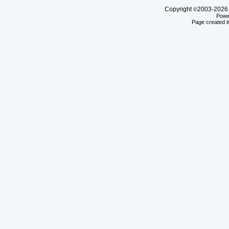
Copyright
2003-20
©
Powe
Page created i