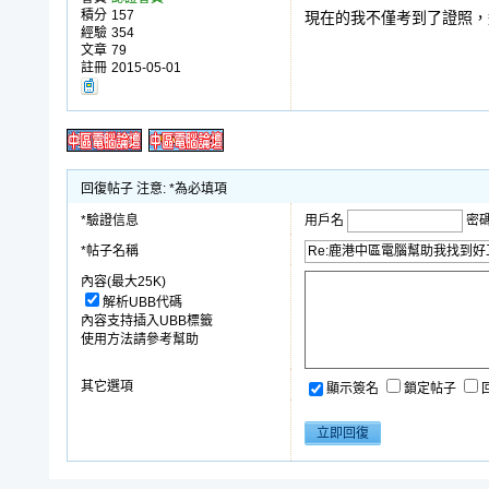
積分
157
現在的我不僅考到了證照，
經驗
354
文章
79
註冊
2015-05-01
回復帖子 注意: *為必填項
*驗證信息
用戶名
密
*帖子名稱
內容(最大25K)
解析UBB代碼
內容支持插入UBB標籤
使用方法請參考幫助
其它選項
顯示簽名
鎖定帖子