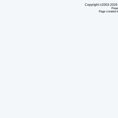
Copyright
2003-20
©
Powe
Page created i