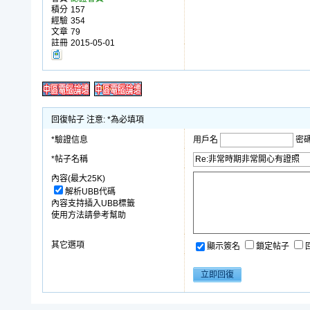
積分
157
經驗
354
文章
79
註冊
2015-05-01
回復帖子 注意: *為必填項
*驗證信息
用戶名
密
*帖子名稱
內容(最大25K)
解析UBB代碼
內容支持插入UBB標籤
使用方法請參考幫助
其它選項
顯示簽名
鎖定帖子