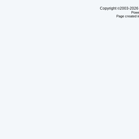
Copyright
2003-20
©
Powe
Page created i