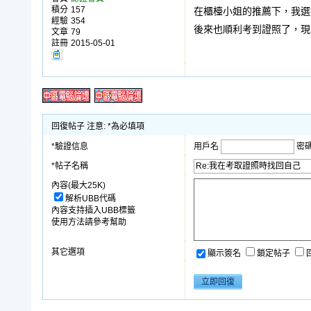
積分
157
在櫃檯小姐的推薦下，我選
經驗
354
後來也順利考到證照了，現
文章
79
註冊
2015-05-01
回復帖子 注意: *為必填項
*驗證信息
用戶名
密
*帖子名稱
內容(最大25K)
解析UBB代碼
內容支持插入UBB標籤
使用方法請參考幫助
其它選項
顯示簽名
鎖定帖子