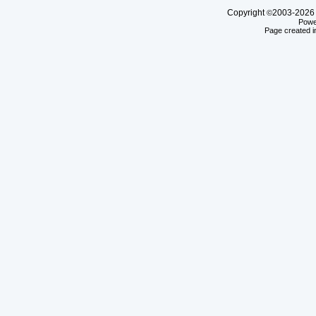
Copyright
2003-20
©
Powe
Page created i