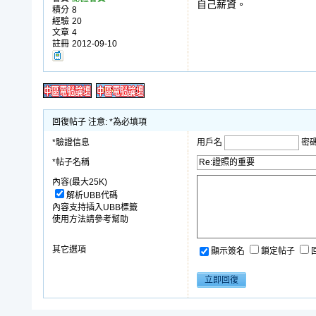
自己薪資。
積分
8
經驗
20
文章
4
註冊
2012-09-10
回復帖子 注意: *為必填項
*驗證信息
用戶名
密
*帖子名稱
內容(最大25K)
解析UBB代碼
內容支持插入UBB標籤
使用方法請參考幫助
其它選項
顯示簽名
鎖定帖子