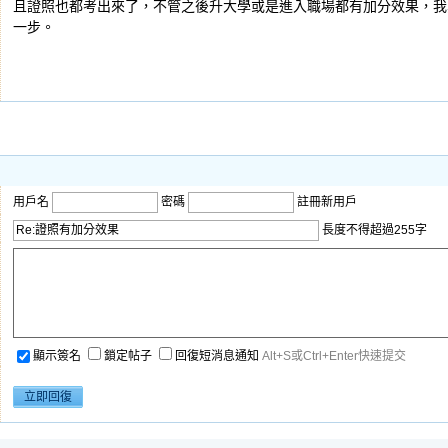
且證照也都考出來了，不管之後升大學或是進入職場都有加分效果，我
一步。
用戶名
密碼
註冊新用戶
長度不得超過255字
顯示簽名
鎖定帖子
回復短消息通知
Alt+S或Ctrl+Enter快速提交