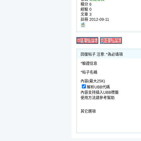
積分
6
經驗
0
文章
3
註冊
2012-09-11
回復帖子 注意: *為必填項
*驗證信息
*帖子名稱
內容(最大25K)
解析UBB代碼
內容支持插入UBB標籤
使用方法請參考幫助
其它選項