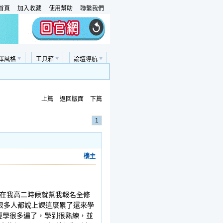
首頁
加入收藏
使用幫助
聯繫我們
擇風格
工具箱
論壇導航
上篇
返回版面
下篇
1
樓主
在我高二時候就幫我報名全修
很多人都說上課這麼累了還來學
經學很多遍了，學到很熟練，並