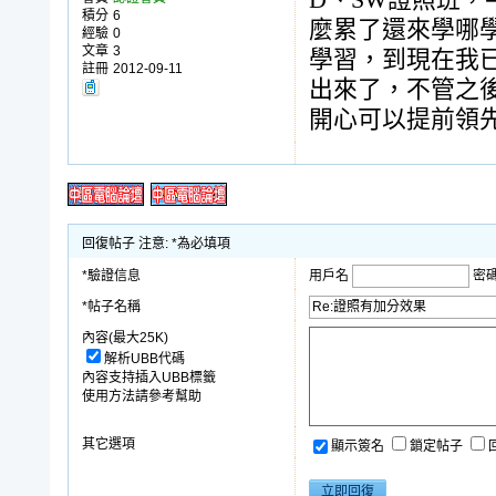
D、SW證照班
積分
6
麼累了還來學哪
經驗
0
文章
3
學習，到現在我
註冊
2012-09-11
出來了，不管之
開心可以提前領
回復帖子 注意: *為必填項
*驗證信息
用戶名
密
*帖子名稱
內容(最大25K)
解析UBB代碼
內容支持插入UBB標籤
使用方法請參考幫助
其它選項
顯示簽名
鎖定帖子