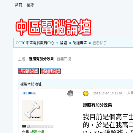
註冊
登錄
CCTC中區電腦教育中心
論壇
認證專區
查看帖子
主題：
證照有加分效果
暫無回復
複製本帖地址
J1010406
人氣
2018-12-30 10:11:09
證照有加分效果
我目前是個高三
的，於是在我高
會員
認證會員