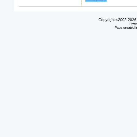
Copyright
2003-20
©
Powe
Page created i