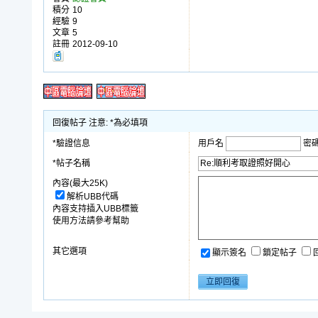
積分
10
經驗
9
文章
5
註冊
2012-09-10
回復帖子 注意: *為必填項
*驗證信息
用戶名
密
*帖子名稱
內容(最大25K)
解析UBB代碼
內容支持插入UBB標籤
使用方法請參考幫助
其它選項
顯示簽名
鎖定帖子