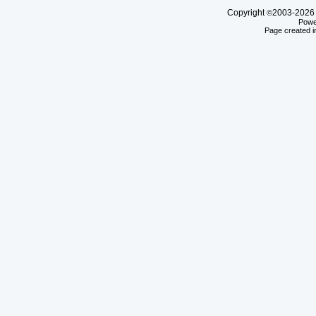
Copyright
2003-20
©
Powe
Page created i