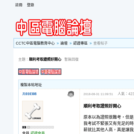
註冊
登錄
CCTC中區電腦教育中心
論壇
認證專區
查看帖子
主題：
順利考取證照好開心
暫無回復
複製本帖地址
J1010308
人氣：423
2018-08-31 11:09:51
順利考取證照好開心
原本以為證照很難考，但是
我考試不緊張又有充足的時
薪就比其他人高，真是讓我
會員
認證會員