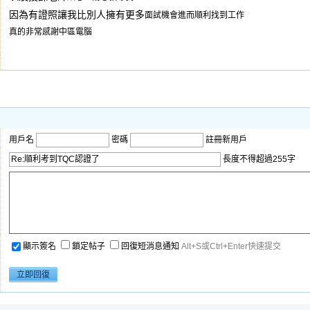
因為有證照讓我比別人擁有更多
面試機會進而
順利找到工作
真的非常感謝中區電腦
用戶名
密碼
註冊新用戶
長度不得超過255字
顯示簽名
鎖定帖子
回復短消息通知
Alt+S或Ctrl+Enter快速提交