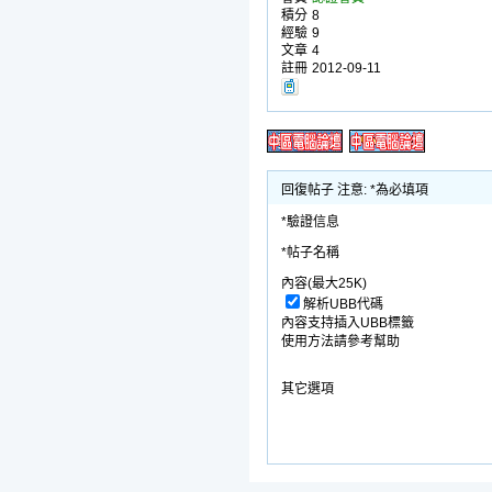
積分
8
經驗
9
文章
4
註冊
2012-09-11
回復帖子 注意: *為必填項
*驗證信息
*帖子名稱
內容(最大25K)
解析UBB代碼
內容支持插入UBB標籤
使用方法請參考幫助
其它選項