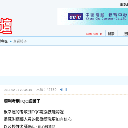
網站
搜索
選
證專區
查看帖子
人氣：42789
引用
2018-02-01 20:45:46
順利考到TQC認證了
很幸運的考取到TQC電腦技能認證
很感謝櫃檯人員的鼓勵讓我更加有信心
以及授課老師
細心、耐心教導我