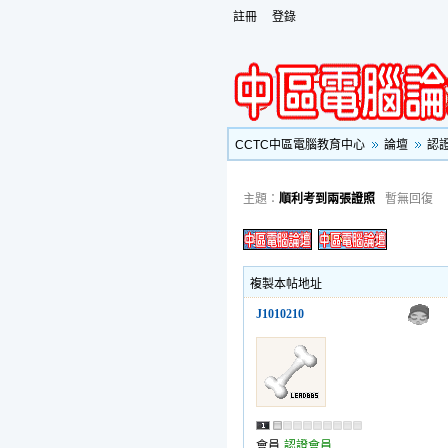
註冊
登錄
CCTC中區電腦教育中心
論壇
認
主題：
順利考到兩張證照
暫無回復
複製本帖地址
J1010210
會員
認證會員