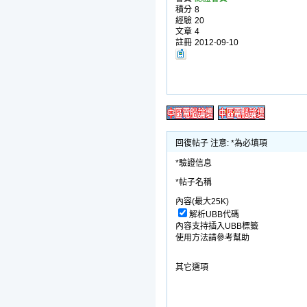
積分
8
經驗
20
文章
4
註冊
2012-09-10
回復帖子 注意: *為必填項
*驗證信息
*帖子名稱
內容(最大25K)
解析UBB代碼
內容支持插入UBB標籤
使用方法請參考幫助
其它選項