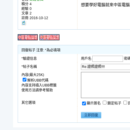
積分
4
想要學好電腦就來中區電腦
經驗
0
文章
2
註冊
2016-10-12
回復帖子 注意: *為必填項
*驗證信息
用戶名
密
*帖子名稱
內容(最大25K)
解析UBB代碼
內容支持插入UBB標籤
使用方法請參考幫助
其它選項
顯示簽名
鎖定帖子