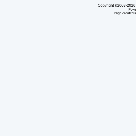
Copyright
2003-20
©
Powe
Page created i