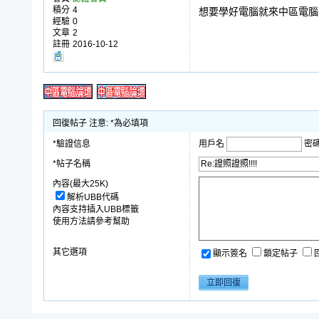
積分
4
想要學好電腦就來中區電腦
經驗
0
文章
2
註冊
2016-10-12
回復帖子 注意: *為必填項
*驗證信息
用戶名
密
*帖子名稱
內容(最大25K)
解析UBB代碼
內容支持插入UBB標籤
使用方法請參考幫助
其它選項
顯示簽名
鎖定帖子