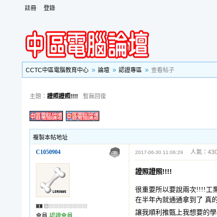
註冊
登錄
CCTC中區電腦教育中心
論壇
認證專區
查看帖子
主題：
證照證照!!!!
暫無回復
複製本帖地址
C1050904
人氣：430
2017-06-30 11:06:29
證照證照!!!!
很重要所以要說兩次!!!!
在半年內就通通拿到了 真
讓我順利推甄上我想要的學校
會員
認證會員