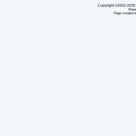
Copyright
2003-20
©
Powe
Page created i