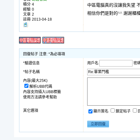
積分
4
中區電腦真的沒讓我失望 
經驗
0
相信你們是對的^^ 謝謝櫃
文章
2
註冊
2013-04-18
回復帖子 注意: *為必填項
*驗證信息
用戶名
密
*帖子名稱
內容(最大25K)
解析UBB代碼
內容支持插入UBB標籤
使用方法請參考幫助
其它選項
顯示簽名
鎖定帖子