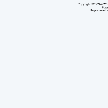
Copyright
2003-20
©
Powe
Page created i